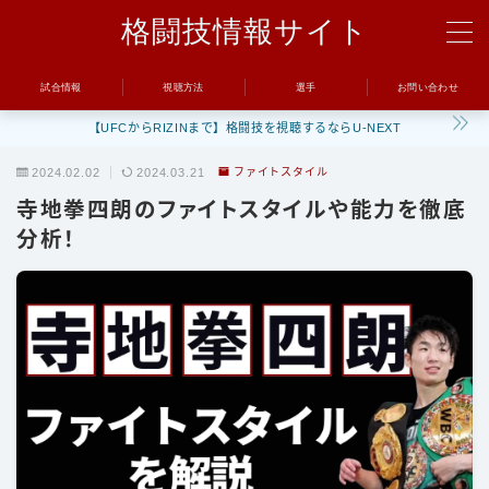
格闘技情報サイト
MENU
試合情報
視聴方法
選手
お問い合わせ
【UFCからRIZINまで】格闘技を視聴するならU-NEXT
試合
2024.02.02
2024.03.21
ファイトスタイル
UFC
寺地拳四朗のファイトスタイルや能力を徹底
Bellator
分析！
RIZIN
ONE
BreakingDown
視聴方法
トレーニング