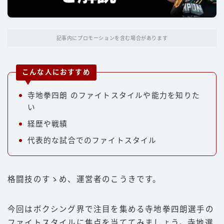
パンチ
キック
記事内にプロモーションを含む場合があります
ディフェンス
立ち技
こんな人におすすめ
グラップリング
寺地拳四朗 のファイトスタイルや能力を知りた
選手
い
経歴や戦績
朝倉未来
代表的な試合でのファイトスタイル
井上尚弥
武尊
那須川天心
格闘技のすゝめ、運営者のこうきです。
平本蓮
今回はボクシング界で注目を集める寺地拳四朗選手の
ファイトスタイル
ファイトスタイルに焦点を当ててみましょう。寺地選