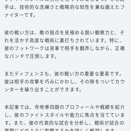
手は、技術的な洗練さと戦略的な知性を兼ね備えたフ
豆知識
ァイターです。
ルール
階級
彼の戦い方は、敵の弱点を見極める鋭い観察力と、そ
れを活かす高度な戦術に裏打ちされています。特に、
PFP
彼のフットワークは見事で相手を翻弄しながら、正確
減量
なパンチで圧倒します。
パンチ力
喧嘩
またディフェンスも、彼の戦い方の重要な要素です。
彼は相手の攻撃を巧みにかわし、その隙をついてカウ
運営者情報
ンターを繰り出すことができます。
お問い合わせ
本記事では、寺地拳四朗のプロフィールや戦績を紹介
し、彼のファイトスタイルや能力に焦点を当てていま
す。また、彼の代表的な試合を分析し、戦術が試合の
展開にどのように影響するかを詳しく解説します。