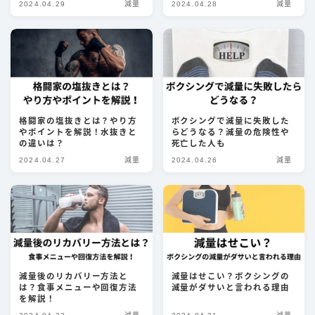
2024.04.29
減量
2024.04.28
減量
パンチ
キック
ディフェンス
立ち技
グラップリング
格闘家の塩抜きとは？やり方
ボクシングで減量に失敗した
やポイントを解説！水抜きと
らどうなる？減量の危険性や
の違いは？
死亡した人も
選手
2024.04.27
減量
2024.04.26
減量
朝倉未来
井上尚弥
武尊
那須川天心
平本蓮
減量後のリカバリー方法と
減量はせこい？ボクシングの
は？食事メニューや回復方法
減量がダサいと言われる理由
ファイトスタイル
を解説！