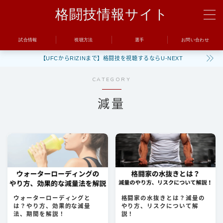
格闘技情報サイト
MENU
試合情報
視聴方法
選手
お問い合わせ
【UFCからRIZINまで】格闘技を視聴するならU-NEXT
試合
CATEGORY
UFC
減量
Bellator
RIZIN
ONE
BreakingDown
視聴方法
ウォーターローディングと
格闘家の水抜きとは？減量の
は？やり方、効果的な減量
やり方、リスクについて解
トレーニング
法、期間を解説！
説！