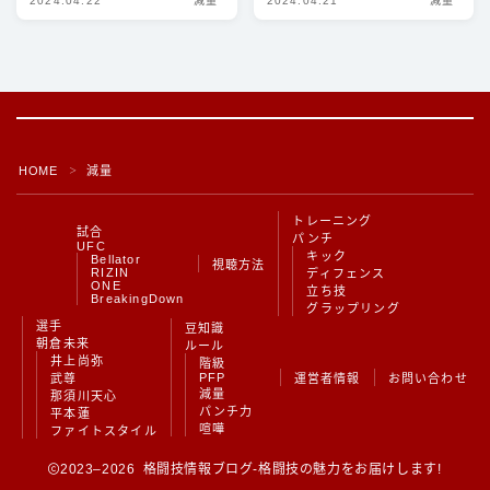
2024.04.22
減量
2024.04.21
減量
豆知識
ルール
階級
PFP
HOME
減量
＞
減量
トレーニング
パンチ力
試合
パンチ
UFC
キック
Bellator
視聴方法
喧嘩
RIZIN
ディフェンス
ONE
立ち技
BreakingDown
グラップリング
Follow Me
選手
運営者情報
豆知識
朝倉未来
ルール
井上尚弥
階級
PFP
武尊
運営者情報
お問い合わせ
お問い合わせ
減量
那須川天心
パンチ力
平本蓮
喧嘩
ファイトスタイル
2023–2026 格闘技情報ブログ-格闘技の魅力をお届けします!