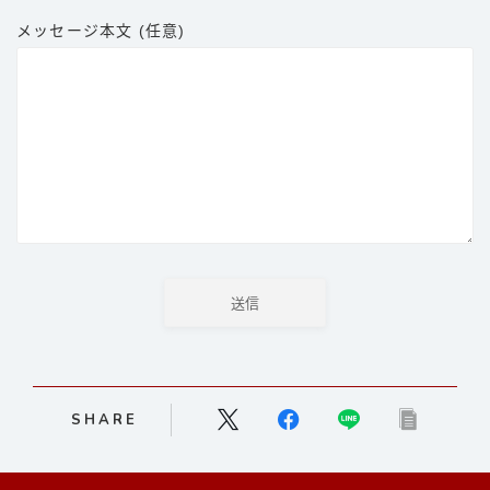
パンチ
メッセージ本文 (任意)
キック
ディフェンス
立ち技
グラップリング
選手
朝倉未来
井上尚弥
武尊
那須川天心
SHARE
平本蓮
ファイトスタイル