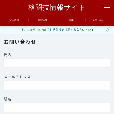
格闘技情報サイト
MENU
試合情報
視聴方法
選手
お問い合わせ
【UFCからRIZINまで】格闘技を視聴するならU-NEXT
試合
お問い合わせ
UFC
Bellator
氏名
RIZIN
ONE
メールアドレス
BreakingDown
視聴方法
題名
トレーニング