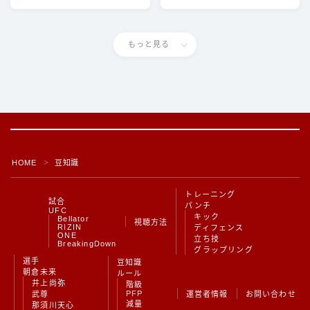
もっと見る
HOME
豆知識
＞
トレーニング
試合
パンチ
UFC
キック
Bellator
視聴方法
RIZIN
ディフェンス
ONE
立ち技
BreakingDown
グラップリング
Follow Me
選手
豆知識
朝倉未来
ルール
井上尚弥
階級
PFP
武尊
運営者情報
お問い合わせ
減量
那須川天心