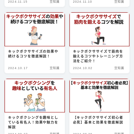
2024.11.15
豆知識
2024.11.10
豆知識
パンチ
キック
ディフェンス
立ち技
グラップリング
キックボクササイズの効果や
キックボクササイズで筋肉を
続けるコツを徹底解説！
鍛えるコツやトレーニング方
法をご紹介！
選手
2024.10.17
豆知識
2024.10.02
豆知識
朝倉未来
井上尚弥
武尊
那須川天心
平本蓮
キックボクシングを趣味とし
【キックボクササイズ初心者
ている有名人！効果や魅力を
必見】基本と効果を徹底解説
ファイトスタイル
解説