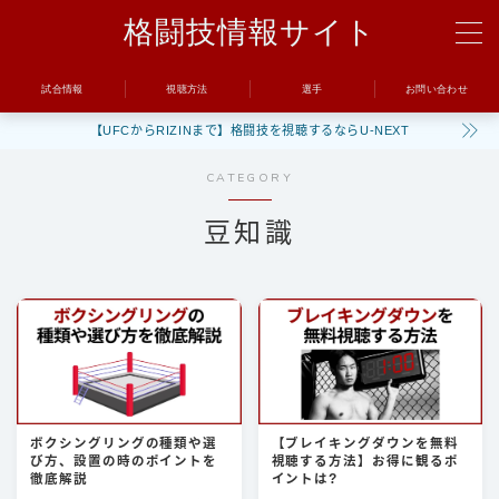
格闘技情報サイト
MENU
試合情報
視聴方法
選手
お問い合わせ
【UFCからRIZINまで】格闘技を視聴するならU-NEXT
試合
CATEGORY
UFC
豆知識
Bellator
RIZIN
ONE
BreakingDown
視聴方法
ボクシングリングの種類や選
【ブレイキングダウンを無料
び方、設置の時のポイントを
視聴する方法】お得に観るポ
トレーニング
徹底解説
イントは?