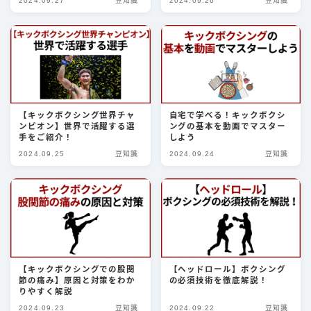
2024.09.27
豆知識
2024.09.26
豆知識
豆知識
ルール
階級
PFP
【キックボクシング世界チャ
自宅で学べる！キックボクシ
減量
ンピオン】世界で活躍する選
ングの基本を動画でマスター
手をご紹介！
しよう
パンチ力
2024.09.25
豆知識
2024.09.24
豆知識
喧嘩
運営者情報
お問い合わせ
【キックボクシングでの股関
【ヘッドロール】ボクシング
節の痛み】原因と対策をわか
の必須技術を徹底解説！
りやすく解説
2024.09.23
豆知識
2024.09.22
豆知識