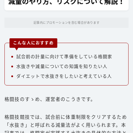
パンチ
キック
記事内にプロモーションを含む場合があります
ディフェンス
立ち技
こんな人におすすめ
グラップリング
試合前の計量に向けて準備をしている格闘家
選手
水抜きや減量についての知識を知りたい人
朝倉未来
ダイエットで水抜きをしたいと考えている人
井上尚弥
武尊
格闘技のすゝめ、運営者のこうきです。
那須川天心
平本蓮
格闘技競技では、試合前に体重制限をクリアするため
「水抜き」と呼ばれる減量法がよく用いられます。本
ファイトスタイル