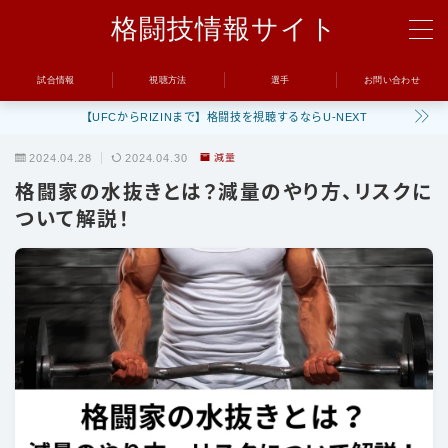
格闘技情報サイト
MENU
試合情報
視聴方法
選手
お問い合わせ
【UFCからRIZINまで】格闘技を視聴するならU-NEXT
試合
2024.04.28
2024.04.30
減量
UFC
格闘家の水抜きとは？減量のやり方、リスクに
Bellator
ついて解説！
RIZIN
ONE
BreakingDown
視聴方法
トレーニング