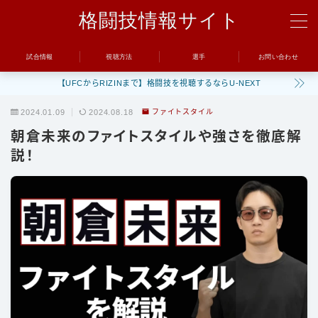
格闘技情報サイト
MENU
試合情報
視聴方法
選手
お問い合わせ
【UFCからRIZINまで】格闘技を視聴するならU-NEXT
試合
2024.01.09
2024.08.18
ファイトスタイル
UFC
朝倉未来のファイトスタイルや強さを徹底解
Bellator
説！
RIZIN
ONE
BreakingDown
視聴方法
トレーニング