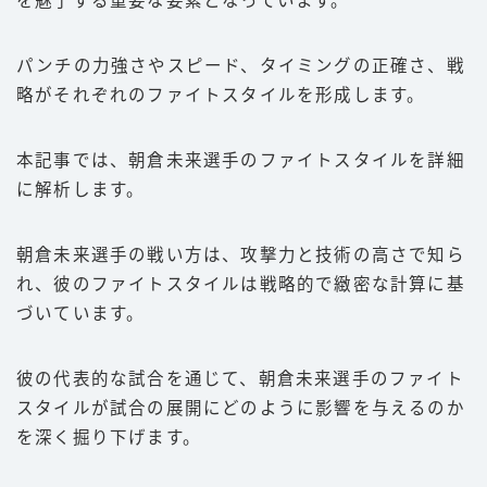
を魅了する重要な要素となっています。
豆知識
パンチの力強さやスピード、タイミングの正確さ、戦
ルール
略がそれぞれのファイトスタイルを形成します。
階級
PFP
本記事では、朝倉未来選手のファイトスタイルを詳細
に解析します。
減量
パンチ力
朝倉未来選手の戦い方は、攻撃力と技術の高さで知ら
喧嘩
れ、彼のファイトスタイルは戦略的で緻密な計算に基
づいています。
運営者情報
彼の代表的な試合を通じて、朝倉未来選手のファイト
お問い合わせ
スタイルが試合の展開にどのように影響を与えるのか
を深く掘り下げます。