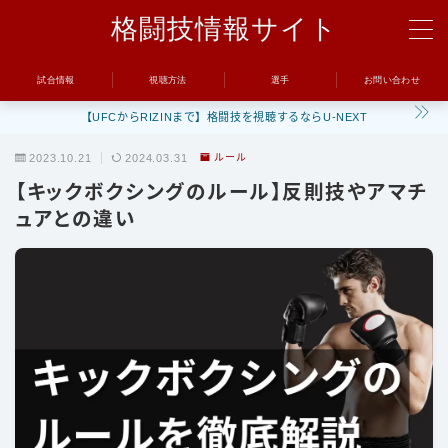
格闘技情報サイト
MENU
試合情報
視聴方法
選手
お問い合わせ
【UFCからRIZINまで】格闘技を視聴するならU-NEXT
試合
2023.10.21
2024.03.31
ルール
UFC
【キックボクシングのルール】反則技やアマチ
Bellator
ュアとの違い
RIZIN
ONE
BreakingDown
視聴方法
トレーニング