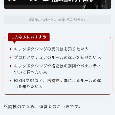
パンチ
キック
記事内にプロモーションを含む場合があります
ディフェンス
立ち技
こんな人におすすめ
グラップリング
キックボクシングの反則技を知りたい人
選手
プロとアマチュアのルールの違いを知りたい人
朝倉未来
キックボクシングや格闘技の罰則やペナルティに
ついて調べたい人
井上尚弥
RIZINやK1など、格闘技団体によるルールの違
武尊
いを知りたい人
那須川天心
平本蓮
格闘技のすゝめ、運営者のこうきです。
ファイトスタイル