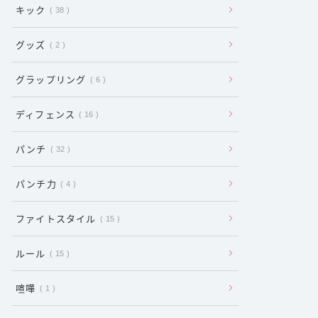
キック
38
グッズ
2
グラップリング
6
ディフェンス
16
パンチ
32
パンチ力
4
ファイトスタイル
15
ルール
15
喧嘩
1