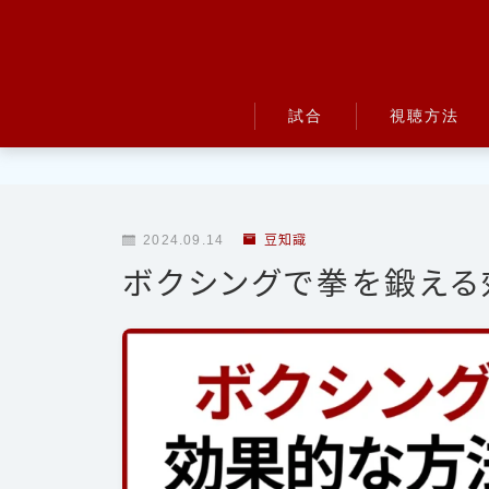
試合
視聴方法
UFC
Bellator
2024.09.14
豆知識
RIZIN
ボクシングで拳を鍛える
ONE
BreakingDown