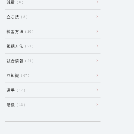
減量
6
立ち技
8
練習方法
20
視聴方法
21
試合情報
24
豆知識
67
選手
17
階級
13
:
ボ
ク