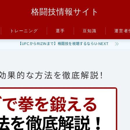
格闘技情報サイト
トレーニング
選手
豆知識
運営者
【UFCからRIZINまで】格闘技を視聴するならU-NEXT
パンチ
朝倉未来
ルール
キック
井上尚弥
階級
ディフェンス
武尊
PFP
効果的な方法を徹底解説！
減量
立ち技
那須川天心
パンチ力
グラップリング
平本蓮
喧嘩
ファイトスタイル