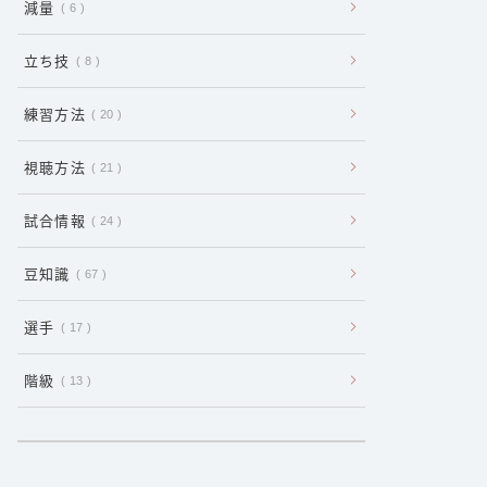
減量
6
立ち技
8
練習方法
20
視聴方法
21
試合情報
24
豆知識
67
選手
17
階級
13
:
キ
ッ