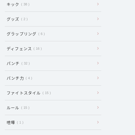
キック
38
グッズ
2
グラップリング
6
ディフェンス
16
パンチ
32
パンチ力
4
ファイトスタイル
15
ルール
15
喧嘩
1