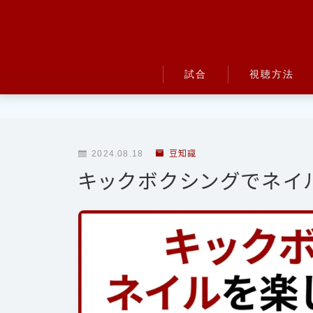
試合
視聴方法
UFC
Bellator
2024.08.18
豆知識
RIZIN
キックボクシングでネイ
ONE
BreakingDown