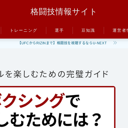
格闘技情報サイト
トレーニング
選手
豆知識
運営者
【UFCからRIZINまで】格闘技を視聴するならU-NEXT
パンチ
朝倉未来
ルール
キック
井上尚弥
階級
ディフェンス
武尊
PFP
ルを楽しむための完璧ガイド
減量
立ち技
那須川天心
パンチ力
グラップリング
平本蓮
喧嘩
ファイトスタイル