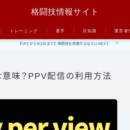
格闘技情報サイト
トレーニング
選手
豆知識
運営者
【UFCからRIZINまで】格闘技を視聴するならU-NEXT
パンチ
朝倉未来
ルール
キック
井上尚弥
階級
ディフェンス
武尊
PFP
てどんな意味？PPV配信の利用方法
減量
立ち技
那須川天心
パンチ力
グラップリング
平本蓮
喧嘩
ファイトスタイル