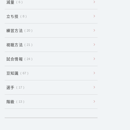
減量
6
立ち技
8
練習方法
20
視聴方法
21
試合情報
24
豆知識
67
選手
17
階級
13
:
p
a