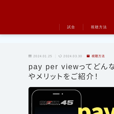
試合
視聴方法
UFC
Bellator
2024.01.25
2024.03.30
視聴方法
RIZIN
pay per viewっ
ONE
やメリットをご紹介！
BreakingDown