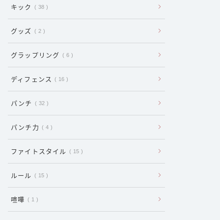
キック
38
グッズ
2
グラップリング
6
ディフェンス
16
パンチ
32
パンチ力
4
ファイトスタイル
15
ルール
15
喧嘩
1