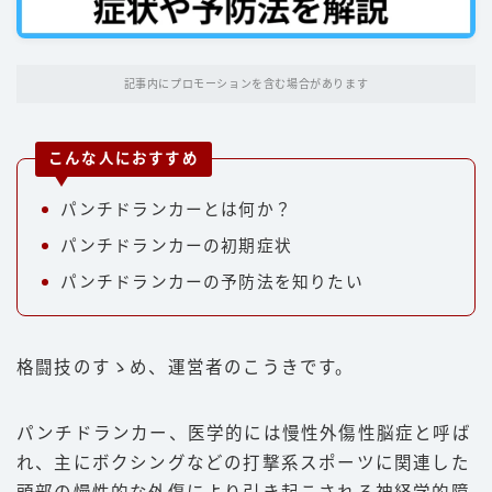
パンチ
キック
記事内にプロモーションを含む場合があります
ディフェンス
立ち技
こんな人におすすめ
グラップリング
パンチドランカーとは何か？
選手
パンチドランカーの初期症状
朝倉未来
パンチドランカーの予防法を知りたい
井上尚弥
武尊
格闘技のすゝめ、運営者のこうきです。
那須川天心
平本蓮
パンチドランカー、医学的には慢性外傷性脳症と呼ば
れ、主にボクシングなどの打撃系スポーツに関連した
ファイトスタイル