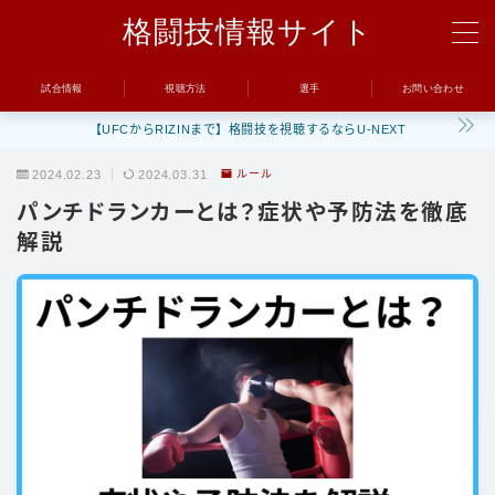
格闘技情報サイト
MENU
試合情報
視聴方法
選手
お問い合わせ
【UFCからRIZINまで】格闘技を視聴するならU-NEXT
試合
2024.02.23
2024.03.31
ルール
UFC
パンチドランカーとは？症状や予防法を徹底
Bellator
解説
RIZIN
ONE
BreakingDown
視聴方法
トレーニング