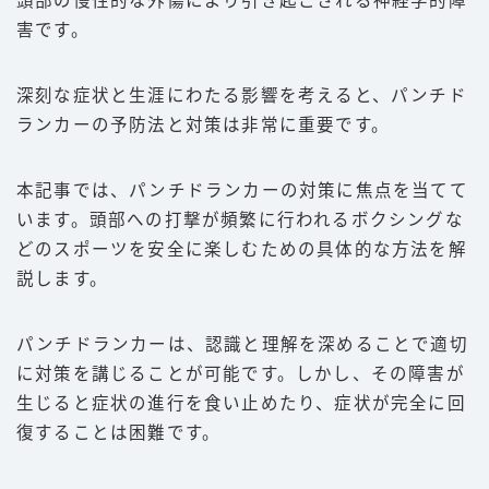
頭部の慢性的な外傷により引き起こされる神経学的障
害です。
豆知識
ルール
深刻な症状と生涯にわたる影響を考えると、パンチド
階級
ランカーの予防法と対策は非常に重要です。
PFP
本記事では、パンチドランカーの対策に焦点を当てて
減量
います。頭部への打撃が頻繁に行われるボクシングな
パンチ力
どのスポーツを安全に楽しむための具体的な方法を解
喧嘩
説します。
運営者情報
パンチドランカーは、認識と理解を深めることで適切
に対策を講じることが可能です。しかし、その障害が
お問い合わせ
生じると症状の進行を食い止めたり、症状が完全に回
復することは困難です。