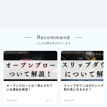
Recommend
こんな記事も読まれています
Follow Me
オープンブローとは？禁止されて
スリップダウンはボクシング
いる理由を解説！
則行為になるのか？
2023.09.04
2023.09.30
ルール
ル