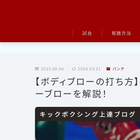
試合
視聴方法
UFC
Bellator
2023.06.04
2024.03.21
パンチ
RIZIN
【ボディブローの打ち方
ONE
ーブローを解説！
BreakingDown