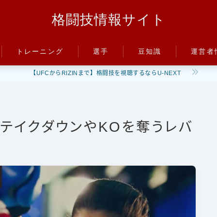
格闘技情報サイト
トレーニング
選手
豆知識
運営者
【UFCからRIZINまで】格闘技を視聴するならU-NEXT
パンチ
朝倉未来
ルール
キック
井上尚弥
階級
ディフェンス
武尊
PFP
】テイクダウンやKOを奪うレバ
減量
立ち技
那須川天心
パンチ力
グラップリング
平本蓮
喧嘩
ファイトスタイル