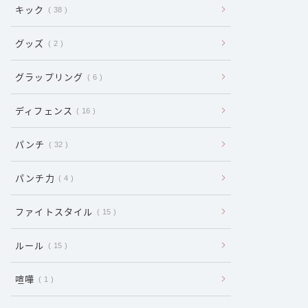
キック
38
グッズ
2
グラップリング
6
ディフェンス
16
パンチ
32
パンチ力
4
ファイトスタイル
15
ルール
15
喧嘩
1