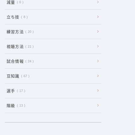
減量
6
立ち技
8
練習方法
20
視聴方法
21
試合情報
24
豆知識
67
選手
17
階級
13
:
【
ボ