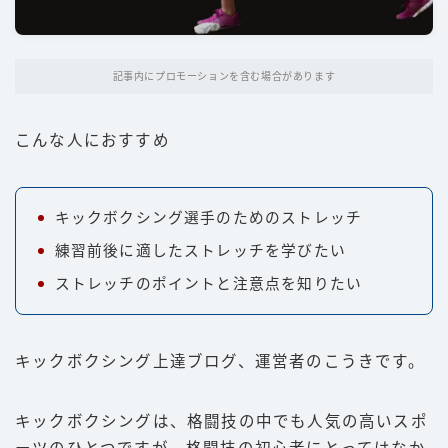
パンチ
キック
記事内にプロモーションを含む場合があります
ディフェンス
立ち技
こんな人におすすめ
グラップリング
選手
キックボクシング選手のためのストレッチ
朝倉未来
練習前後に適したストレッチを学びたい
井上尚弥
ストレッチのポイントと注意点を知りたい
武尊
那須川天心
キックボクシング上達ブログ、運営者のこうきです。
平本蓮
キックボクシングは、格闘技の中でも人気の高いスポ
ファイトスタイル