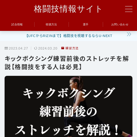
格闘技情報サイト
MENU
試合情報
視聴方法
選手
お問い合わせ
【UFCからRIZINまで】格闘技を視聴するならU-NEXT
試合
2023.04.27
2024.03.20
練習方法
UFC
キックボクシング練習前後のストレッチを解
Bellator
説【格闘技をする人は必見】
RIZIN
ONE
BreakingDown
視聴方法
トレーニング