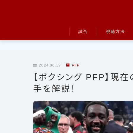
試合
視聴方法
UFC
Bellator
2024.06.19
PFP
RIZIN
【ボクシング PFP】現
ONE
手を解説！
BreakingDown