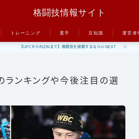
格闘技情報サイト
トレーニング
選手
豆知識
運営者
【UFCからRIZINまで】格闘技を視聴するならU-NEXT
パンチ
朝倉未来
ルール
キック
井上尚弥
階級
ディフェンス
武尊
PFP
在のランキングや今後注目の選
減量
立ち技
那須川天心
パンチ力
グラップリング
平本蓮
喧嘩
ファイトスタイル