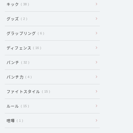
キック
38
グッズ
2
グラップリング
6
ディフェンス
16
パンチ
32
パンチ力
4
ファイトスタイル
15
ルール
15
喧嘩
1