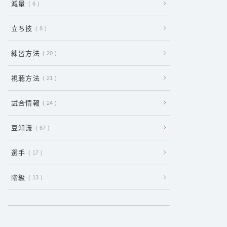
減量
6
立ち技
8
練習方法
20
視聴方法
21
試合情報
24
豆知識
67
選手
17
階級
13
:
【
ボ