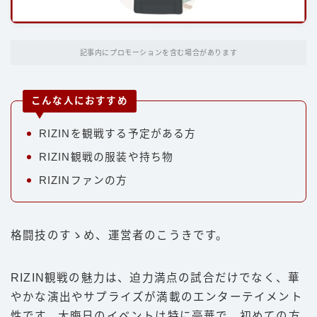
パンチ
キック
記事内にプロモーションを含む場合があります
ディフェンス
立ち技
こんな人におすすめ
グラップリング
RIZINを観戦する予定がある方
選手
RIZIN観戦の服装や持ち物
朝倉未来
RIZINファンの方
井上尚弥
武尊
格闘技のすゝめ、運営者のこうきです。
那須川天心
平本蓮
RIZIN観戦の魅力は、迫力満点の試合だけでなく、華
やかな演出やサプライズが満載のエンターテイメント
ファイトスタイル
性です。大晦日のイベントは特に豪華で、初めての方