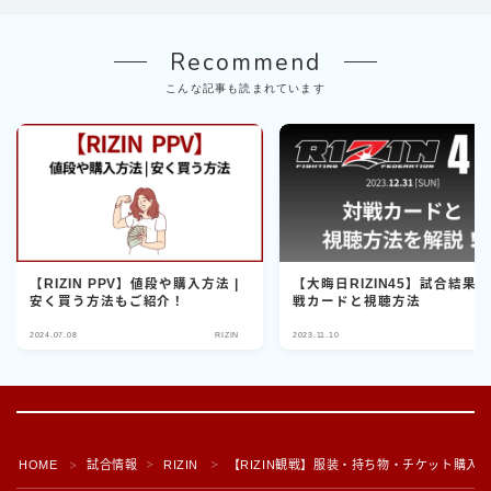
Recommend
こんな記事も読まれています
【RIZIN PPV】値段や購入方法 |
【大晦日RIZIN45】試合結果
安く買う方法もご紹介！
戦カードと視聴方法
2024.07.08
RIZIN
2023.11.10
RI
HOME
試合情報
RIZIN
【RIZIN観戦】服装・持ち物・チケット購入
＞
＞
＞