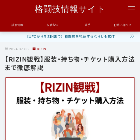
格闘技情報サイト
MENU
試合情報
視聴方法
選手
お問い合わせ
【UFCからRIZINまで】格闘技を視聴するならU-NEXT
試合
2024.07.06
RIZIN
UFC
【RIZIN観戦】服装・持ち物・チケット購入方法
Bellator
まで徹底解説
RIZIN
ONE
BreakingDown
視聴方法
トレーニング