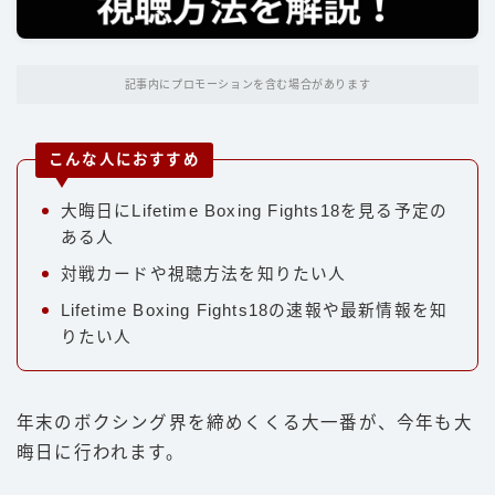
パンチ
キック
記事内にプロモーションを含む場合があります
ディフェンス
立ち技
こんな人におすすめ
グラップリング
大晦日にLifetime Boxing Fights18を見る予定の
選手
ある人
対戦カードや視聴方法を知りたい人
朝倉未来
Lifetime Boxing Fights18の速報や最新情報を知
井上尚弥
りたい人
武尊
那須川天心
年末のボクシング界を締めくくる大一番が、今年も大
平本蓮
晦日に行われます。
ファイトスタイル