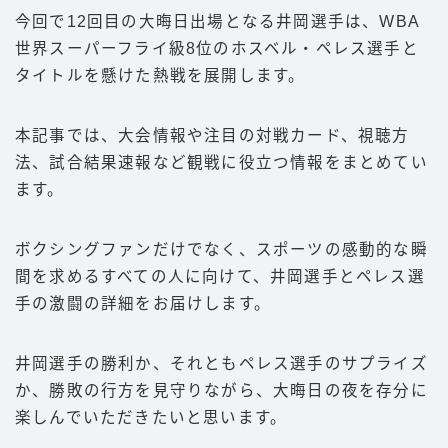
今回で12回目の大晦日出場となる井岡選手は、WBA
豆知識
世界スーパーフライ級8位のホスベル・ペレス選手と
ルール
タイトルを懸けた熱戦を展開します。
階級
本記事では、大会情報や注目の対戦カード、視聴方
PFP
法、試合結果速報など観戦に役立つ情報をまとめてい
減量
ます。
パンチ力
喧嘩
ボクシングファンだけでなく、スポーツの感動的な瞬
間を求めるすべての人に向けて、井岡選手とペレス選
運営者情報
手の激闘の詳細をお届けします。
お問い合わせ
井岡選手の勝利か、それともペレス選手のサプライズ
か、勝敗の行方を見守りながら、大晦日の夜を存分に
楽しんでいただきたいと思います。