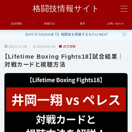
格闘技情報サイト
MENU
試合情報
視聴方法
選手
お問い合わせ
【UFCからRIZINまで】格闘技を視聴するならU-NEXT
試合
2023.12.08
2024.05.04
試合情報
UFC
【Lifetime Boxing Fights18】試合結果｜
Bellator
対戦カードと視聴方法
RIZIN
ONE
BreakingDown
視聴方法
トレーニング