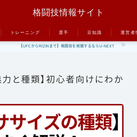
格闘技情報サイト
トレーニング
選手
豆知識
運営者
【UFCからRIZINまで】格闘技を視聴するならU-NEXT
パンチ
朝倉未来
ルール
キック
井上尚弥
階級
ディフェンス
武尊
PFP
魅力と種類】初心者向けにわか
減量
立ち技
那須川天心
パンチ力
グラップリング
平本蓮
喧嘩
ファイトスタイル