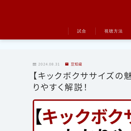
試合
視聴方法
UFC
Bellator
2024.08.31
豆知識
RIZIN
【キックボクササイズの
ONE
りやすく解説！
BreakingDown