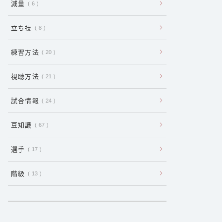
減量
6
立ち技
8
練習方法
20
視聴方法
21
試合情報
24
豆知識
67
選手
17
階級
13
:
【
キ