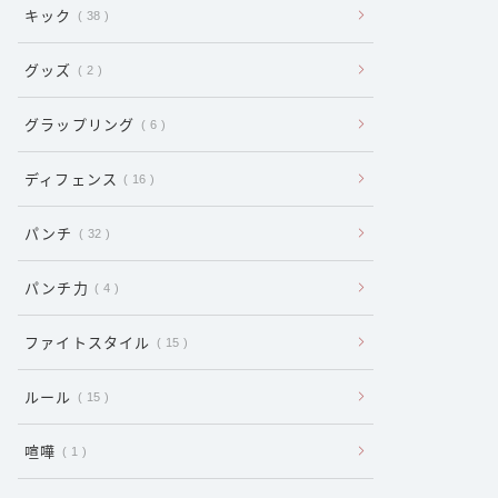
キック
38
グッズ
2
グラップリング
6
ディフェンス
16
パンチ
32
パンチ力
4
ファイトスタイル
15
ルール
15
喧嘩
1