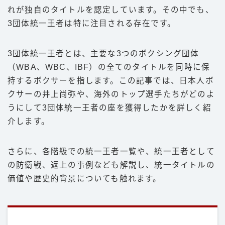
れが独自のタイトルを認定しています。その中でも、
豆知識
3団体統一王者は特に注目される存在です。
ルール
階級
3団体統一王者とは、主要な3つのボクシング団体
（WBA、WBC、IBF）の全てのタイトルを同時に保
PFP
持するボクサーを指します。この記事では、日本人ボ
減量
クサーの井上尚弥や、海外のトップ選手たちがどのよ
パンチ力
うにして3団体統一王者の座を獲得したかを詳しく紹
介します。
喧嘩
さらに、各階級での統一王者一覧や、統一王者として
運営者情報
の防衛戦、返上の事例なども解説し、統一タイトルの
価値や歴史的背景についても触れます。
お問い合わせ