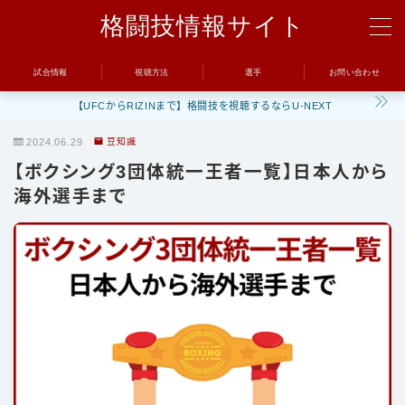
格闘技情報サイト
MENU
試合情報
視聴方法
選手
お問い合わせ
【UFCからRIZINまで】格闘技を視聴するならU-NEXT
試合
2024.06.29
豆知識
UFC
【ボクシング3団体統一王者一覧】日本人から
Bellator
海外選手まで
RIZIN
ONE
BreakingDown
視聴方法
トレーニング