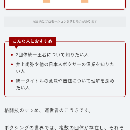
パンチ
キック
記事内にプロモーションを含む場合があります
ディフェンス
立ち技
こんな人におすすめ
グラップリング
3団体統一王者について知りたい人
選手
井上尚弥や他の日本人ボクサーの偉業を知りた
い人
朝倉未来
統一タイトルの意味や価値について理解を深め
井上尚弥
たい人
武尊
那須川天心
格闘技のすゝめ、運営者のこうきです。
平本蓮
ファイトスタイル
ボクシングの世界では、複数の団体が存在し、それぞ