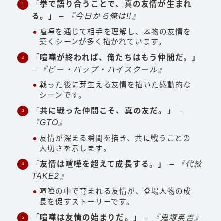
「拳で語り合うことで、真の友情が生まれ
る。」
–
『今日から俺は!!』
喧嘩を通じて相手を理解し、本物の友情を
築くシーンが多く描かれています。
「喧嘩が終われば、俺たちはもう仲間だ。」
–
『ビー・バップ・ハイスクール』
戦った後に芽生える友情を描いた感動的な
シーンです。
「共に戦った仲間こそ、真の友だ。」
–
『GTO』
友情が深まる瞬間を描き、共に戦うことの
大切さを示します。
「友情は喧嘩を超えて成長する。」
–
『代紋
TAKE2』
喧嘩の中で育まれる友情が、登場人物の成
長を促すストーリーです。
「喧嘩は友情の始まりだ。」
–
『鬼塚英吉』