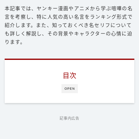
本記事では、ヤンキー漫画やアニメから学ぶ喧嘩の名
豆知識
言を考察し、特に人気の高い名言をランキング形式で
ルール
紹介します。また、知っておくべき名セリフについて
階級
も詳しく解説し、その背景やキャラクターの心情に迫
ります。
PFP
減量
パンチ力
目次
喧嘩
OPEN
運営者情報
お問い合わせ
記事内広告