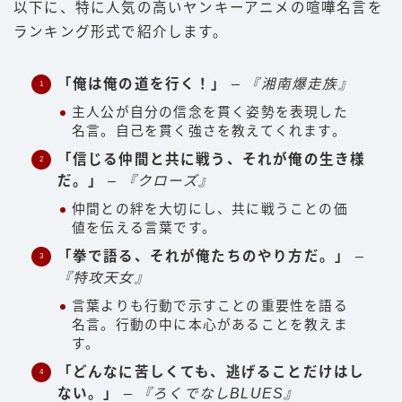
以下に、特に人気の高いヤンキーアニメの喧嘩名言を
ランキング形式で紹介します。
「俺は俺の道を行く！」
–
『湘南爆走族』
主人公が自分の信念を貫く姿勢を表現した
名言。自己を貫く強さを教えてくれます。
「信じる仲間と共に戦う、それが俺の生き様
だ。」
–
『クローズ』
仲間との絆を大切にし、共に戦うことの価
値を伝える言葉です。
「拳で語る、それが俺たちのやり方だ。」
–
『特攻天女』
言葉よりも行動で示すことの重要性を語る
名言。行動の中に本心があることを教えま
す。
「どんなに苦しくても、逃げることだけはし
ない。」
–
『ろくでなしBLUES』