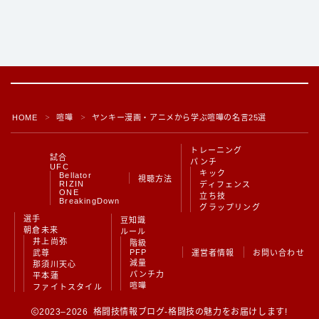
HOME
喧嘩
ヤンキー漫画・アニメから学ぶ喧嘩の名言25選
＞
＞
トレーニング
試合
パンチ
UFC
キック
Bellator
視聴方法
RIZIN
ディフェンス
ONE
立ち技
BreakingDown
グラップリング
Follow Me
選手
豆知識
朝倉未来
ルール
井上尚弥
階級
PFP
武尊
運営者情報
お問い合わせ
減量
那須川天心
パンチ力
平本蓮
喧嘩
ファイトスタイル
2023–2026 格闘技情報ブログ-格闘技の魅力をお届けします!