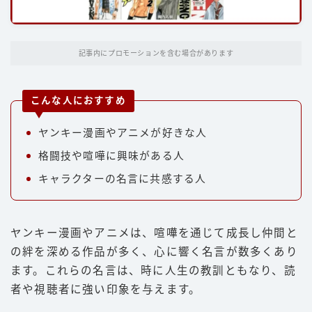
パンチ
キック
記事内にプロモーションを含む場合があります
ディフェンス
立ち技
こんな人におすすめ
グラップリング
ヤンキー漫画やアニメが好きな人
選手
格闘技や喧嘩に興味がある人
朝倉未来
キャラクターの名言に共感する人
井上尚弥
武尊
ヤンキー漫画やアニメは、喧嘩を通じて成長し仲間と
那須川天心
の絆を深める作品が多く、心に響く名言が数多くあり
ます。これらの名言は、時に人生の教訓ともなり、読
平本蓮
者や視聴者に強い印象を与えます。
ファイトスタイル