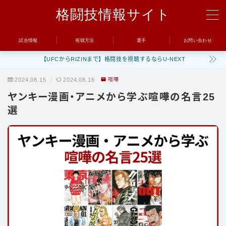
格闘技情報サイト
MENU
試合情報
視聴方法
選手
お問い合わせ
【UFCからRIZINまで】格闘技を視聴するならU-NEXT
試合
2024.08.15
2024.08.16
喧嘩
UFC
ヤンキー漫画・アニメから学ぶ喧嘩の名言25
Bellator
選
RIZIN
ONE
BreakingDown
視聴方法
トレーニング