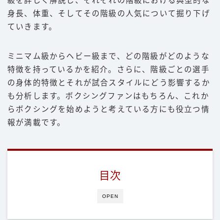
級を詳しく解説し、それぞれの階級における典型的な
身長、体重、そしてその階級の人気について掘り下げ
豆知識
ていきます。
ルール
階級
ミニマム級からヘビー級まで、どの階級がどのような
PFP
特徴を持っているかを紹介。さらに、階級ごとの選手
の身体的特徴とそれが試合スタイルにどう影響するか
減量
も分析します。ボクシングファンはもちろん、これか
パンチ力
らボクシングを始めようと考えている方にも役立つ情
喧嘩
報が満載です。
運営者情報
目次
お問い合わせ
OPEN