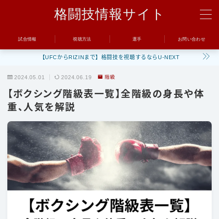
格闘技情報サイト
MENU
試合情報
視聴方法
選手
お問い合わせ
【UFCからRIZINまで】格闘技を視聴するならU-NEXT
試合
2024.05.01
2024.06.19
階級
UFC
【ボクシング階級表一覧】全階級の身長や体
Bellator
重、人気を解説
RIZIN
ONE
BreakingDown
視聴方法
トレーニング