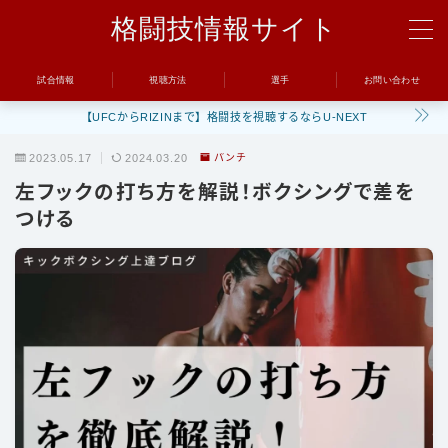
格闘技情報サイト
MENU
試合情報
視聴方法
選手
お問い合わせ
【UFCからRIZINまで】格闘技を視聴するならU-NEXT
試合
2023.05.17
2024.03.20
パンチ
UFC
左フックの打ち方を解説！ボクシングで差を
Bellator
つける
RIZIN
ONE
BreakingDown
視聴方法
トレーニング