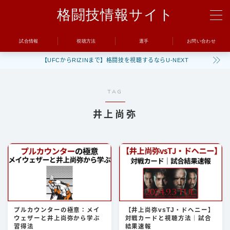
格闘技情報サイト
MENU
試合情報
視聴方法
選手
お問い合わせ
【UFCからRIZINまで】格闘技を視聴するならU-NEXT
試合
UFC
TAG
Bellator
井上尚弥
RIZIN
ONE
BreakingDown
視聴方法
プルカウンターの極意：メイ
【井上尚弥vsTJ・ドヘニー】
トレーニング
ウェザーと井上尚弥から学ぶ
対戦カードと視聴方法｜試合
習得法
結果速報