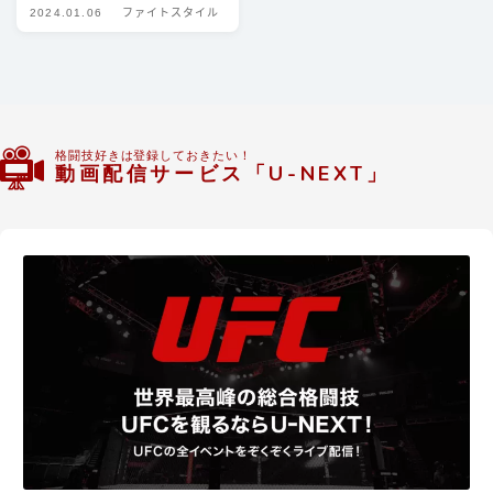
2024.01.06
ファイトスタイル
豆知識
ルール
階級
PFP
格闘技好きは登録しておきたい！
動画配信サービス「U-NEXT」
減量
パンチ力
喧嘩
運営者情報
お問い合わせ