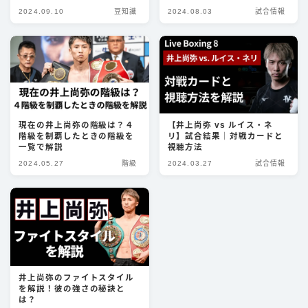
パンチ
2024.09.10
豆知識
2024.08.03
試合情報
キック
ディフェンス
立ち技
グラップリング
現在の井上尚弥の階級は？４
【井上尚弥 vs ルイス・ネ
階級を制覇したときの階級を
リ】試合結果｜対戦カードと
選手
一覧で解説
視聴方法
2024.05.27
階級
2024.03.27
試合情報
朝倉未来
井上尚弥
武尊
那須川天心
平本蓮
井上尚弥のファイトスタイル
を解説！彼の強さの秘訣と
ファイトスタイル
は？